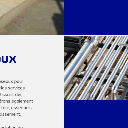
aux
éseaux pour
 Nos services
ntissant des
 gérons également
teur, essentiels
idissement.
pulation de