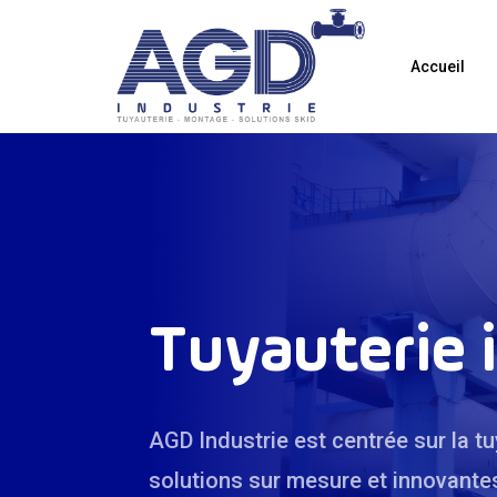
Skip
to
main
Accueil
content
Tuyauterie i
AGD Industrie est centrée sur la tu
solutions sur mesure et innovante