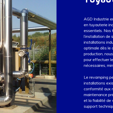
AGD Industrie e
en tuyauterie in
essentiels. Nos
l’installation d
installations in
optimale dès le 
production
, nou
pour effectuer l
nécessaires, min
Le
revamping
pe
installations exi
conformité aux n
maintenance
pré
et la fiabilité 
support techniqu