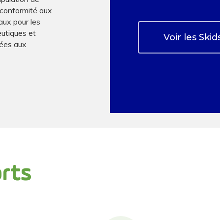
a conformité aux
aux pour les
eutiques et
Voir les Skid
tées aux
rts